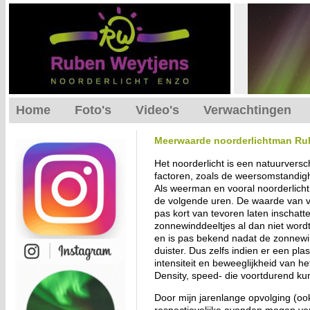
Home
Foto's
Video's
Verwachtingen
Meerwaarde noorderlichtman Ru
Het noorderlicht is een natuurversch
factoren, zoals de weersomstandi
Als weerman en vooral noorderlich
de volgende uren. De waarde van vo
pas kort van tevoren laten inschatte
zonnewinddeeltjes al dan niet wordt
en is pas bekend nadat de zonnewind
duister. Dus zelfs indien er een p
intensiteit en beweeglijkheid van h
Density, speed- die voortdurend ku
Door mijn jarenlange opvolging (oo