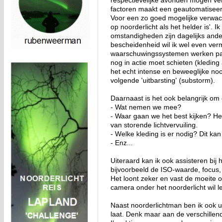
respectievelijke avonden mogen ve
factoren maakt een geautomatiseerd
Voor een zo goed mogelijke verwach
op noorderlicht als het helder is'. 
omstandigheden zijn dagelijks ander
bescheidenheid wil ik wel even ver
waarschuwingssystemen werken pas w
nog in actie moet schieten (kleding
het echt intense en beweeglijke noo
volgende 'uitbarsting' (substorm).
Daarnaast is het ook belangrijk om 
- Wat nemen we mee?
- Waar gaan we het best kijken? Het
van storende lichtvervuiling.
- Welke kleding is er nodig? Dit kan
- Enz...
Uiteraard kan ik ook assisteren bij
bijvoorbeeld de ISO-waarde, focus,
Het loont zeker en vast de moeite o
camera onder het noorderlicht wil l
Naast noorderlichtman ben ik ook uw
laat. Denk maar aan de verschillen