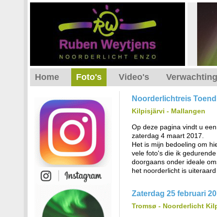
Home
Foto's
Video's
Verwachtin
Noorderlichtreis Toendr
Kilpisjärvi - Mallangen
Op deze pagina vindt u een 
zaterdag 4 maart 2017.
Het is mijn bedoeling om hi
vele foto's die ik gedurende
doorgaans onder ideale omst
het noorderlicht is uiteraard
Zaterdag 25 februari 2
Tromsø - Noorderlicht Kilp