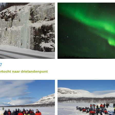
7
ertocht naar drielandenpunt